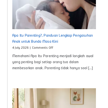
Apa Itu Parenting?, Panduan Lengkap Pengasuhan
Anak untuk Bunda Masa Kini
on
4 July 2026
|
Comments Off
Apa
Memahami Apa Itu Parenting menjadi langkah awal
Itu
Parenting?,
yang penting bagi setiap orang tua dalam
Panduan
membesarkan anak. Parenting tidak hanya soal [...]
Lengkap
Pengasuhan
Anak
untuk
Bunda
Masa
Kini