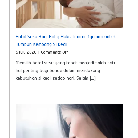
Botol Susu Bayi Baby Huki, Teman Nyaman untuk
Tumbuh Kembang Si Kecil
on
5 July 2026
|
Comments Off
Botol
Memilih botol susu yang tepat menjadi salah satu
Susu
Bayi
hal penting bagi bunda dalam mendukung
Baby
kebutuhan si kecil setiap hari. Selain [...]
Huki,
Teman
Nyaman
untuk
Tumbuh
Kembang
Si
Kecil