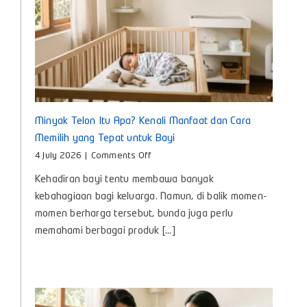
Minyak Telon Itu Apa? Kenali Manfaat dan Cara
Memilih yang Tepat untuk Bayi
on
4 July 2026
|
Comments Off
Minyak
Kehadiran bayi tentu membawa banyak
Telon
Itu
kebahagiaan bagi keluarga. Namun, di balik momen-
Apa?
momen berharga tersebut, bunda juga perlu
Kenali
memahami berbagai produk [...]
Manfaat
dan
Cara
Memilih
yang
Tepat