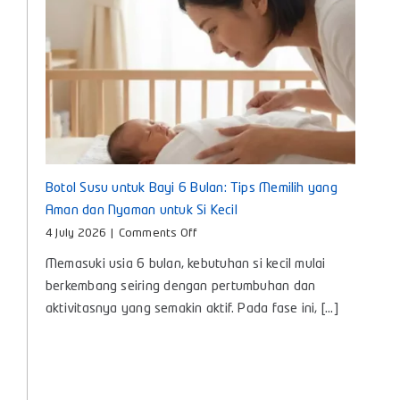
Botol Susu untuk Bayi 6 Bulan: Tips Memilih yang
Aman dan Nyaman untuk Si Kecil
on
4 July 2026
|
Comments Off
Botol
Memasuki usia 6 bulan, kebutuhan si kecil mulai
Susu
untuk
berkembang seiring dengan pertumbuhan dan
Bayi
aktivitasnya yang semakin aktif. Pada fase ini, [...]
6
Bulan:
Tips
Memilih
yang