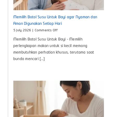
Memilih Botol Susu Untuk Bayi agar Nyaman dan
Aman Digunakan Setiap Hari
on
5 July 2026
|
Comments Off
Memilih
Memilih Botol Susu Untuk Bayi - Memilih
Botol
Susu
perlengkapan makan untuk si kecil memang
Untuk
membutuhkan perhatian khusus, terutama saat
Bayi
bunda mencari [...]
agar
Nyaman
dan
Aman
Digunakan
Setiap
Hari