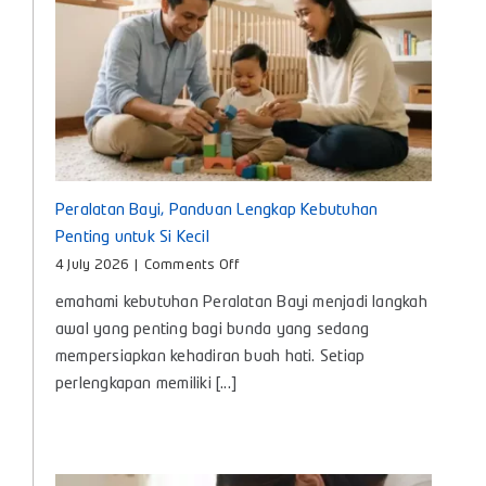
untuk
Bayi
Peralatan Bayi, Panduan Lengkap Kebutuhan
Penting untuk Si Kecil
on
4 July 2026
|
Comments Off
Peralatan
emahami kebutuhan Peralatan Bayi menjadi langkah
Bayi,
Panduan
awal yang penting bagi bunda yang sedang
Lengkap
mempersiapkan kehadiran buah hati. Setiap
Kebutuhan
perlengkapan memiliki [...]
Penting
untuk
Si
Kecil