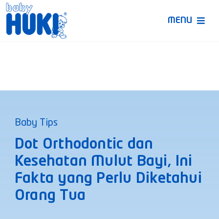
Skip
to
MENU
content
Produk Huki
Ruang Bunda Pintar
Bincang Ahli
Baby Tips
Video
Dot Orthodontic dan
Kesehatan Mulut Bayi, Ini
Fakta yang Perlu Diketahui
Orang Tua