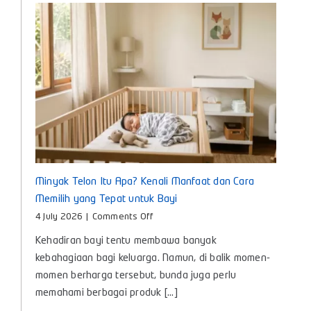
Bunda
Masa
Kini
Minyak Telon Itu Apa? Kenali Manfaat dan Cara
Memilih yang Tepat untuk Bayi
on
4 July 2026
|
Comments Off
Minyak
Kehadiran bayi tentu membawa banyak
Telon
Itu
kebahagiaan bagi keluarga. Namun, di balik momen-
Apa?
momen berharga tersebut, bunda juga perlu
Kenali
memahami berbagai produk [...]
Manfaat
dan