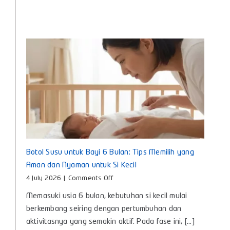
untuk
Si
Kecil
Botol Susu untuk Bayi 6 Bulan: Tips Memilih yang
Aman dan Nyaman untuk Si Kecil
on
4 July 2026
|
Comments Off
Botol
Memasuki usia 6 bulan, kebutuhan si kecil mulai
Susu
untuk
berkembang seiring dengan pertumbuhan dan
Bayi
aktivitasnya yang semakin aktif. Pada fase ini, [...]
6