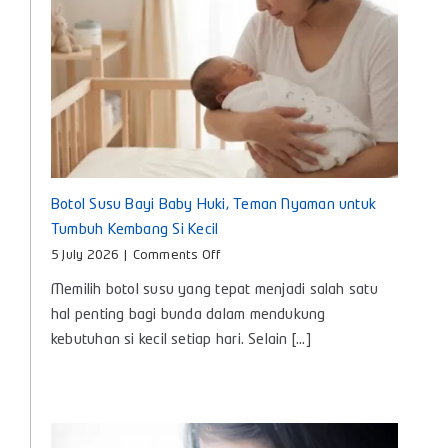
Botol Susu Bayi Baby Huki, Teman Nyaman untuk
Tumbuh Kembang Si Kecil
on
5 July 2026
|
Comments Off
Botol
Memilih botol susu yang tepat menjadi salah satu
Susu
Bayi
hal penting bagi bunda dalam mendukung
Baby
kebutuhan si kecil setiap hari. Selain [...]
Huki,
Teman
Nyaman
untuk
Tumbuh
Kembang