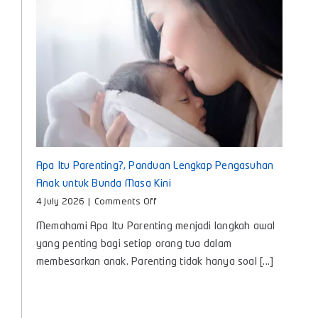
Si
Kecil
Apa Itu Parenting?, Panduan Lengkap Pengasuhan
Anak untuk Bunda Masa Kini
on
4 July 2026
|
Comments Off
Apa
Memahami Apa Itu Parenting menjadi langkah awal
Itu
Parenting?,
yang penting bagi setiap orang tua dalam
Panduan
membesarkan anak. Parenting tidak hanya soal [...]
Lengkap
Pengasuhan
Anak
untuk