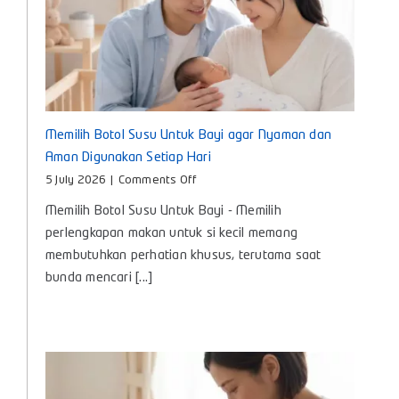
Memilih Botol Susu Untuk Bayi agar Nyaman dan
Aman Digunakan Setiap Hari
on
5 July 2026
|
Comments Off
Memilih
Memilih Botol Susu Untuk Bayi - Memilih
Botol
Susu
perlengkapan makan untuk si kecil memang
Untuk
membutuhkan perhatian khusus, terutama saat
Bayi
bunda mencari [...]
agar
Nyaman
dan
Aman
Digunakan
Setiap
Hari