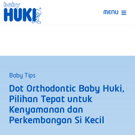
Skip
to
MENU
content
Produk Huki
Ruang Bunda Pintar
Bincang Ahli
Baby Tips
Video
Dot Orthodontic Baby Huki,
Pilihan Tepat untuk
Kenyamanan dan
Perkembangan Si Kecil