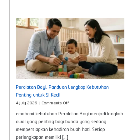
Cara
Memilih
yang
Tepat
untuk
Bayi
Peralatan Bayi, Panduan Lengkap Kebutuhan
Penting untuk Si Kecil
on
4 July 2026
|
Comments Off
Peralatan
emahami kebutuhan Peralatan Bayi menjadi langkah
Bayi,
Panduan
awal yang penting bagi bunda yang sedang
Lengkap
mempersiapkan kehadiran buah hati. Setiap
Kebutuhan
perlengkapan memiliki [...]
Penting