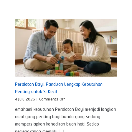
dan
Cara
Memilih
yang
Tepat
untuk
Bayi
Peralatan Bayi, Panduan Lengkap Kebutuhan
Penting untuk Si Kecil
on
4 July 2026
|
Comments Off
Peralatan
emahami kebutuhan Peralatan Bayi menjadi langkah
Bayi,
Panduan
awal yang penting bagi bunda yang sedang
Lengkap
mempersiapkan kehadiran buah hati. Setiap
Kebutuhan
perlengkapan memiliki [...]