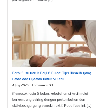
Penting
untuk
Si
Kecil
Botol Susu untuk Bayi 6 Bulan: Tips Memilih yang
Aman dan Nyaman untuk Si Kecil
on
4 July 2026
|
Comments Off
Botol
Memasuki usia 6 bulan, kebutuhan si kecil mulai
Susu
untuk
berkembang seiring dengan pertumbuhan dan
Bayi
aktivitasnya yang semakin aktif. Pada fase ini, [...]