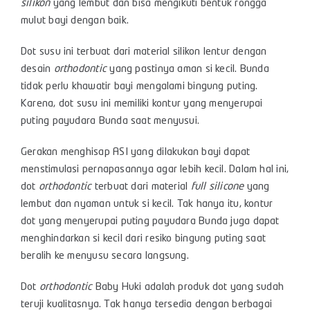
silikon
yang lembut dan bisa mengikuti bentuk rongga
mulut bayi dengan baik.
Dot susu ini terbuat dari material silikon lentur dengan
desain
orthodontic
yang pastinya aman si kecil. Bunda
tidak perlu khawatir bayi mengalami bingung puting.
Karena, dot susu ini memiliki kontur yang menyerupai
puting payudara Bunda saat menyusui.
Gerakan menghisap ASI yang dilakukan bayi dapat
menstimulasi pernapasannya agar lebih kecil. Dalam hal ini,
dot
orthodontic
terbuat dari material
full silicone
yang
lembut dan nyaman untuk si kecil. Tak hanya itu, kontur
dot yang menyerupai puting payudara Bunda juga dapat
menghindarkan si kecil dari resiko bingung puting saat
beralih ke menyusu secara langsung.
Dot
orthodontic
Baby Huki adalah produk dot yang sudah
teruji kualitasnya. Tak hanya tersedia dengan berbagai