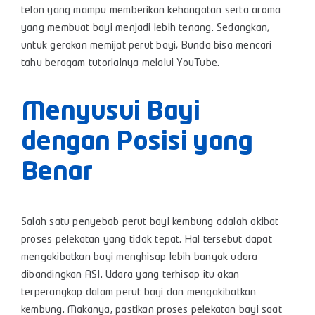
telon yang mampu memberikan kehangatan serta aroma
yang membuat bayi menjadi lebih tenang. Sedangkan,
untuk gerakan memijat perut bayi, Bunda bisa mencari
tahu beragam tutorialnya melalui YouTube.
Menyusui Bayi
dengan Posisi yang
Benar
Salah satu penyebab perut bayi kembung adalah akibat
proses pelekatan yang tidak tepat. Hal tersebut dapat
mengakibatkan bayi menghisap lebih banyak udara
dibandingkan ASI. Udara yang terhisap itu akan
terperangkap dalam perut bayi dan mengakibatkan
kembung. Makanya, pastikan proses pelekatan bayi saat