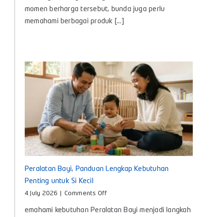
Apa?
momen berharga tersebut, bunda juga perlu
Kenali
memahami berbagai produk [...]
Manfaat
dan
Cara
Memilih
yang
Tepat
untuk
Bayi
Peralatan Bayi, Panduan Lengkap Kebutuhan
Penting untuk Si Kecil
on
4 July 2026
|
Comments Off
Peralatan
emahami kebutuhan Peralatan Bayi menjadi langkah
Bayi,