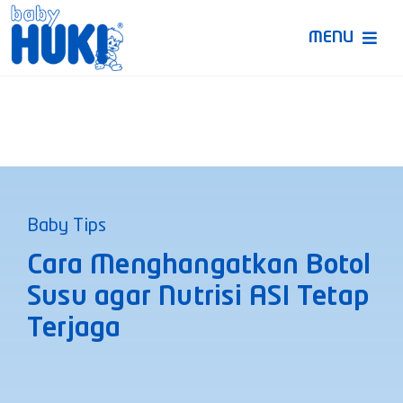
Skip
to
MENU
content
Produk Huki
Ruang Bunda Pintar
Bincang Ahli
Baby Tips
Video
Cara Menghangatkan Botol
Susu agar Nutrisi ASI Tetap
Terjaga