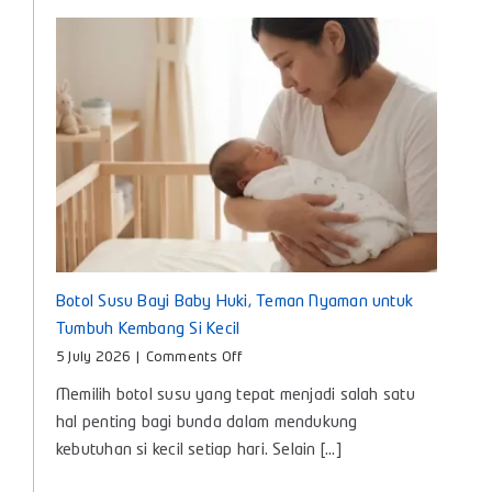
Digunakan
Setiap
Hari
Botol Susu Bayi Baby Huki, Teman Nyaman untuk
Tumbuh Kembang Si Kecil
on
5 July 2026
|
Comments Off
Botol
Memilih botol susu yang tepat menjadi salah satu
Susu
Bayi
hal penting bagi bunda dalam mendukung
Baby
kebutuhan si kecil setiap hari. Selain [...]
Huki,
Teman