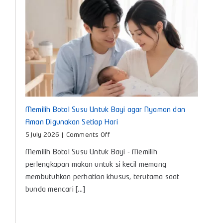
Memilih Botol Susu Untuk Bayi agar Nyaman dan
Aman Digunakan Setiap Hari
on
5 July 2026
|
Comments Off
Memilih
Memilih Botol Susu Untuk Bayi - Memilih
Botol
Susu
perlengkapan makan untuk si kecil memang
Untuk
membutuhkan perhatian khusus, terutama saat
Bayi
bunda mencari [...]
agar
Nyaman
dan
Aman