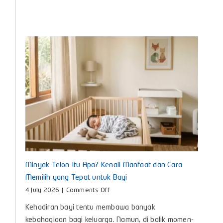
Pengasuhan
Anak
untuk
Bunda
Masa
Kini
Minyak Telon Itu Apa? Kenali Manfaat dan Cara
Memilih yang Tepat untuk Bayi
on
4 July 2026
|
Comments Off
Minyak
Kehadiran bayi tentu membawa banyak
Telon
Itu
kebahagiaan bagi keluarga. Namun, di balik momen-