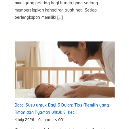
Panduan
awal yang penting bagi bunda yang sedang
Lengkap
mempersiapkan kehadiran buah hati. Setiap
Kebutuhan
perlengkapan memiliki [...]
Penting
untuk
Si
Kecil
Botol Susu untuk Bayi 6 Bulan: Tips Memilih yang
Aman dan Nyaman untuk Si Kecil
on
4 July 2026
|
Comments Off
Botol