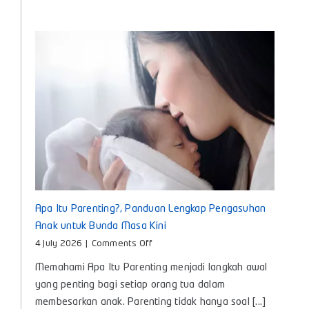
Nyaman
untuk
Tumbuh
Kembang
Si
Kecil
Apa Itu Parenting?, Panduan Lengkap Pengasuhan
Anak untuk Bunda Masa Kini
on
4 July 2026
|
Comments Off
Apa
Memahami Apa Itu Parenting menjadi langkah awal
Itu
Parenting?,
yang penting bagi setiap orang tua dalam
Panduan
membesarkan anak. Parenting tidak hanya soal [...]
Lengkap