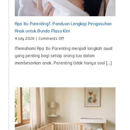
Apa Itu Parenting?, Panduan Lengkap Pengasuhan
Anak untuk Bunda Masa Kini
on
4 July 2026
|
Comments Off
Apa
Memahami Apa Itu Parenting menjadi langkah awal
Itu
Parenting?,
yang penting bagi setiap orang tua dalam
Panduan
membesarkan anak. Parenting tidak hanya soal [...]
Lengkap
Pengasuhan
Anak
untuk
Bunda
Masa
Kini