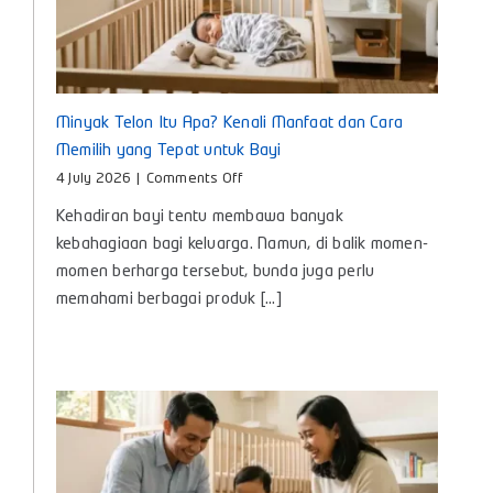
Minyak Telon Itu Apa? Kenali Manfaat dan Cara
Memilih yang Tepat untuk Bayi
on
4 July 2026
|
Comments Off
Minyak
Kehadiran bayi tentu membawa banyak
Telon
Itu
kebahagiaan bagi keluarga. Namun, di balik momen-
Apa?
momen berharga tersebut, bunda juga perlu
Kenali
memahami berbagai produk [...]
Manfaat
dan
Cara
Memilih
yang
Tepat
untuk
Bayi