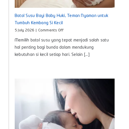
Botol Susu Bayi Baby Huki, Teman Nyaman untuk
Tumbuh Kembang Si Kecil
on
5 July 2026
|
Comments Off
Botol
Memilih botol susu yang tepat menjadi salah satu
Susu
Bayi
hal penting bagi bunda dalam mendukung
Baby
kebutuhan si kecil setiap hari. Selain [...]
Huki,
Teman
Nyaman
untuk
Tumbuh
Kembang
Si
Kecil