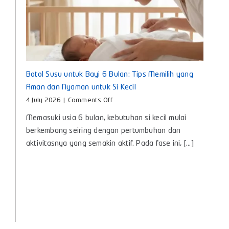
Botol Susu untuk Bayi 6 Bulan: Tips Memilih yang
Aman dan Nyaman untuk Si Kecil
on
4 July 2026
|
Comments Off
Botol
Memasuki usia 6 bulan, kebutuhan si kecil mulai
Susu
untuk
berkembang seiring dengan pertumbuhan dan
Bayi
aktivitasnya yang semakin aktif. Pada fase ini, [...]
6
Bulan:
Tips
Memilih
yang
Aman
dan
Nyaman
untuk