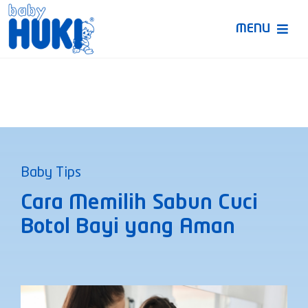
Skip
to
MENU
content
Produk Huki
Ruang Bunda Pintar
Bincang Ahli
Baby Tips
Video
Cara Memilih Sabun Cuci
Botol Bayi yang Aman