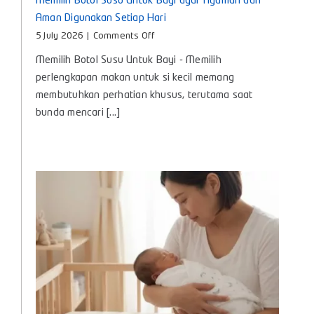
Memilih Botol Susu Untuk Bayi agar Nyaman dan
Aman Digunakan Setiap Hari
on
5 July 2026
|
Comments Off
Memilih
Memilih Botol Susu Untuk Bayi - Memilih
Botol
Susu
perlengkapan makan untuk si kecil memang
Untuk
membutuhkan perhatian khusus, terutama saat
Bayi
bunda mencari [...]
agar
Nyaman
dan
Aman
Digunakan
Setiap
Hari