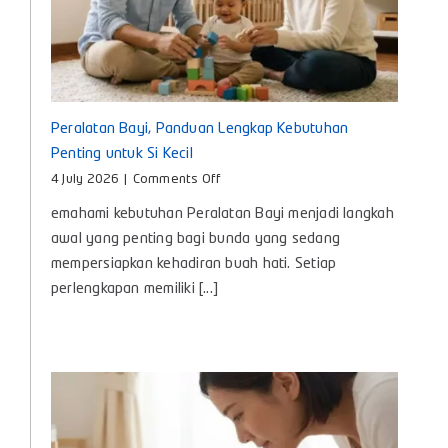
Peralatan Bayi, Panduan Lengkap Kebutuhan
Penting untuk Si Kecil
on
4 July 2026
|
Comments Off
Peralatan
emahami kebutuhan Peralatan Bayi menjadi langkah
Bayi,
Panduan
awal yang penting bagi bunda yang sedang
Lengkap
mempersiapkan kehadiran buah hati. Setiap
Kebutuhan
perlengkapan memiliki [...]
Penting
untuk
Si
Kecil