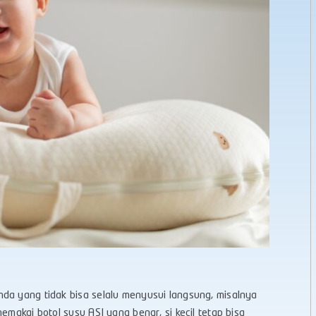
da yang tidak bisa selalu menyusui langsung, misalnya
emakai botol susu ASI yang benar, si kecil tetap bisa