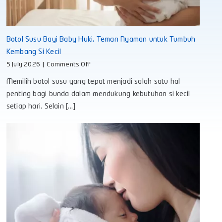
Botol Susu Bayi Baby Huki, Teman Nyaman untuk Tumbuh
Kembang Si Kecil
on
5 July 2026
|
Comments Off
Botol
Memilih botol susu yang tepat menjadi salah satu hal
Susu
Bayi
penting bagi bunda dalam mendukung kebutuhan si kecil
Baby
setiap hari. Selain [...]
Huki,
Teman
Nyaman
untuk
Tumbuh
Kembang
Si
Kecil