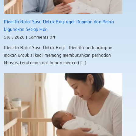
Memilih Botol Susu Untuk Bayi agar Nyaman dan Aman
Digunakan Setiap Hari
on
5 July 2026
|
Comments Off
Memilih
Memilih Botol Susu Untuk Bayi - Memilih perlengkapan
Botol
Susu
makan untuk si kecil memang membutuhkan perhatian
Untuk
khusus, terutama saat bunda mencari [...]
Bayi
agar
Nyaman
dan
Aman
Digunakan
Setiap
Hari