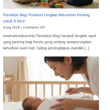
Peralatan Bayi, Panduan Lengkap Kebutuhan Penting
untuk Si Kecil
on
4 July 2026
|
Comments Off
Peralatan
emahami kebutuhan Peralatan Bayi menjadi langkah awal
Bayi,
Panduan
yang penting bagi bunda yang sedang mempersiapkan
Lengkap
kehadiran buah hati. Setiap perlengkapan memiliki [...]
Kebutuhan
Penting
untuk
Si
Kecil