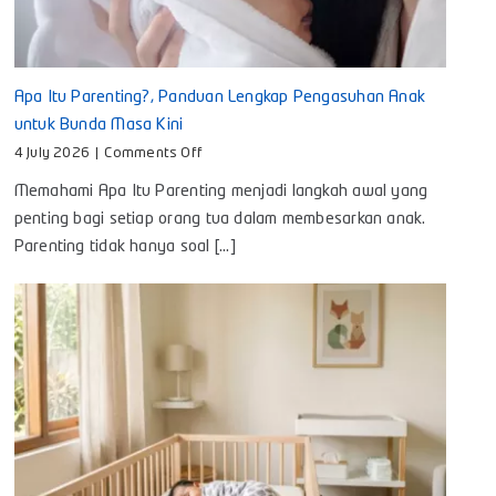
Apa Itu Parenting?, Panduan Lengkap Pengasuhan Anak
untuk Bunda Masa Kini
on
4 July 2026
|
Comments Off
Apa
Memahami Apa Itu Parenting menjadi langkah awal yang
Itu
Parenting?,
penting bagi setiap orang tua dalam membesarkan anak.
Panduan
Parenting tidak hanya soal [...]
Lengkap
Pengasuhan
Anak
untuk
Bunda
Masa
Kini