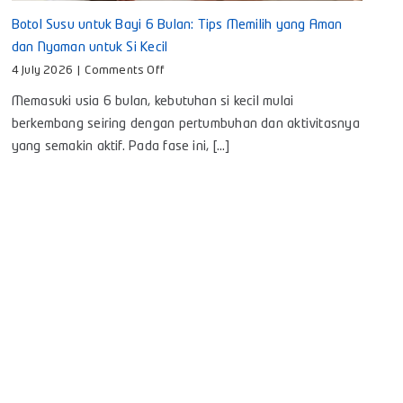
Botol Susu untuk Bayi 6 Bulan: Tips Memilih yang Aman
dan Nyaman untuk Si Kecil
on
4 July 2026
|
Comments Off
Botol
Memasuki usia 6 bulan, kebutuhan si kecil mulai
Susu
untuk
berkembang seiring dengan pertumbuhan dan aktivitasnya
Bayi
yang semakin aktif. Pada fase ini, [...]
6
Bulan:
Tips
Memilih
yang
Aman
dan
Nyaman
untuk
Si
Kecil