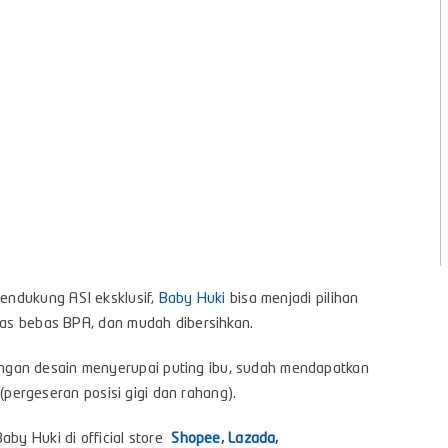
endukung ASI eksklusif,
Baby Huki
bisa menjadi pilihan
itas bebas BPA, dan mudah dibersihkan.
gan desain menyerupai puting ibu, sudah mendapatkan
i (pergeseran posisi gigi dan rahang).
aby Huki di official store
Shopee
,
Lazada
,