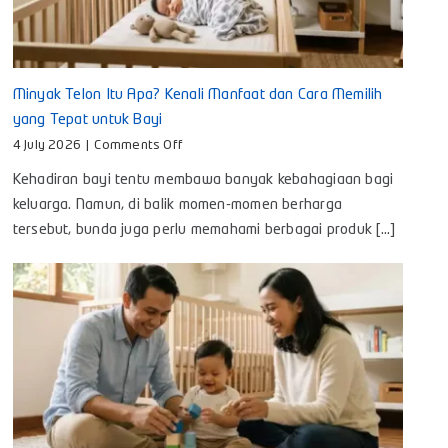
Minyak Telon Itu Apa? Kenali Manfaat dan Cara Memilih
yang Tepat untuk Bayi
on
4 July 2026
|
Comments Off
Minyak
Kehadiran bayi tentu membawa banyak kebahagiaan bagi
Telon
Itu
keluarga. Namun, di balik momen-momen berharga
Apa?
tersebut, bunda juga perlu memahami berbagai produk [...]
Kenali
Manfaat
dan
Cara
Memilih
yang
Tepat
untuk
Bayi