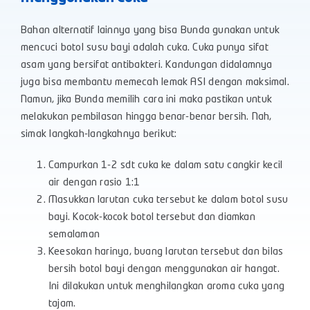
Bahan alternatif lainnya yang bisa Bunda gunakan untuk
mencuci botol susu bayi adalah cuka. Cuka punya sifat
asam yang bersifat antibakteri. Kandungan didalamnya
juga bisa membantu memecah lemak ASI dengan maksimal.
Namun, jika Bunda memilih cara ini maka pastikan untuk
melakukan pembilasan hingga benar-benar bersih. Nah,
simak langkah-langkahnya berikut:
Campurkan 1-2 sdt cuka ke dalam satu cangkir kecil
air dengan rasio 1:1
Masukkan larutan cuka tersebut ke dalam botol susu
bayi. Kocok-kocok botol tersebut dan diamkan
semalaman
Keesokan harinya, buang larutan tersebut dan bilas
bersih botol bayi dengan menggunakan air hangat.
Ini dilakukan untuk menghilangkan aroma cuka yang
tajam.