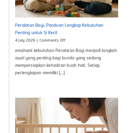
Peralatan Bayi, Panduan Lengkap Kebutuhan
Penting untuk Si Kecil
on
4 July 2026
|
Comments Off
Peralatan
emahami kebutuhan Peralatan Bayi menjadi langkah
Bayi,
Panduan
awal yang penting bagi bunda yang sedang
Lengkap
mempersiapkan kehadiran buah hati. Setiap
Kebutuhan
perlengkapan memiliki [...]
Penting
untuk
Si
Kecil