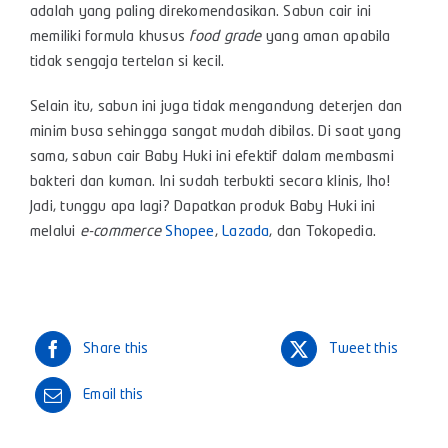
adalah yang paling direkomendasikan. Sabun cair ini
memiliki formula khusus
food grade
yang aman apabila
tidak sengaja tertelan si kecil.
Selain itu, sabun ini juga tidak mengandung deterjen dan
minim busa sehingga sangat mudah dibilas. Di saat yang
sama, sabun cair Baby Huki ini efektif dalam membasmi
bakteri dan kuman. Ini sudah terbukti secara klinis, lho!
Jadi, tunggu apa lagi? Dapatkan produk Baby Huki ini
melalui
e-commerce
Shopee
,
Lazada
, dan
Tokopedia
.
Share this
Tweet this
Email this