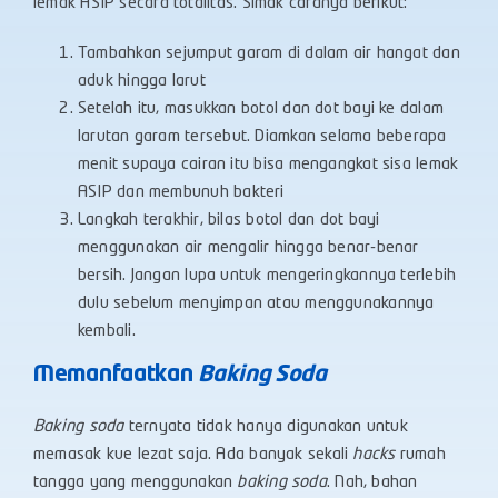
lemak ASIP secara totalitas. Simak caranya berikut:
Tambahkan sejumput garam di dalam air hangat dan
aduk hingga larut
Setelah itu, masukkan botol dan dot bayi ke dalam
larutan garam tersebut. Diamkan selama beberapa
menit supaya cairan itu bisa mengangkat sisa lemak
ASIP dan membunuh bakteri
Langkah terakhir, bilas botol dan dot bayi
menggunakan air mengalir hingga benar-benar
bersih. Jangan lupa untuk mengeringkannya terlebih
dulu sebelum menyimpan atau menggunakannya
kembali.
Memanfaatkan
Baking Soda
Baking soda
ternyata tidak hanya digunakan untuk
memasak kue lezat saja. Ada banyak sekali
hacks
rumah
tangga yang menggunakan
baking soda
. Nah, bahan