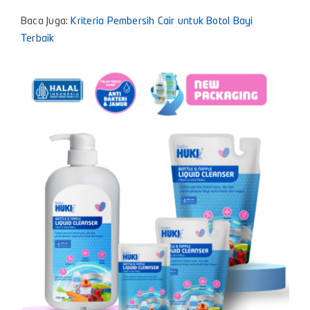
Baca Juga:
Kriteria Pembersih Cair untuk Botol Bayi
Terbaik