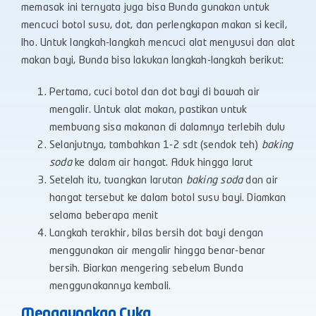
memasak ini ternyata juga bisa Bunda gunakan untuk
mencuci botol susu, dot, dan perlengkapan makan si kecil,
lho. Untuk langkah-langkah mencuci alat menyusui dan alat
makan bayi, Bunda bisa lakukan langkah-langkah berikut:
Pertama, cuci botol dan dot bayi di bawah air
mengalir. Untuk alat makan, pastikan untuk
membuang sisa makanan di dalamnya terlebih dulu
Selanjutnya, tambahkan 1-2 sdt (sendok teh)
baking
soda
ke dalam air hangat. Aduk hingga larut
Setelah itu, tuangkan larutan
baking soda
dan air
hangat tersebut ke dalam botol susu bayi. Diamkan
selama beberapa menit
Langkah terakhir, bilas bersih dot bayi dengan
menggunakan air mengalir hingga benar-benar
bersih. Biarkan mengering sebelum Bunda
menggunakannya kembali.
Menggunakan Cuka