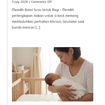
on
5 July 2026
|
Comments Off
Memilih
Memilih Botol Susu Untuk Bayi - Memilih
Botol
Susu
perlengkapan makan untuk si kecil memang
Untuk
membutuhkan perhatian khusus, terutama saat
Bayi
bunda mencari [...]
agar
Nyaman
dan
Aman
Digunakan
Setiap
Hari