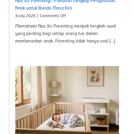
Apa Itu Parenting?, Panduan Lengkap Pengasuhan
Anak untuk Bunda Masa Kini
on
4 July 2026
|
Comments Off
Apa
Memahami Apa Itu Parenting menjadi langkah awal
Itu
Parenting?,
yang penting bagi setiap orang tua dalam
Panduan
membesarkan anak. Parenting tidak hanya soal [...]
Lengkap
Pengasuhan
Anak
untuk
Bunda
Masa
Kini