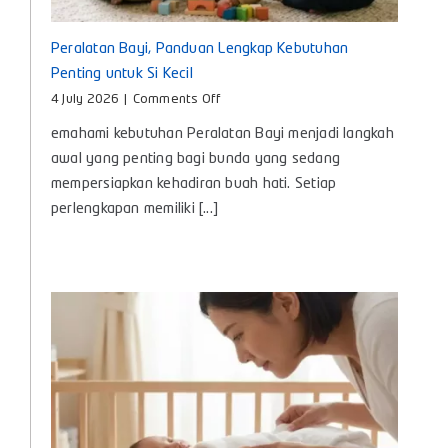
Peralatan Bayi, Panduan Lengkap Kebutuhan
Penting untuk Si Kecil
on
4 July 2026
|
Comments Off
Peralatan
emahami kebutuhan Peralatan Bayi menjadi langkah
Bayi,
Panduan
awal yang penting bagi bunda yang sedang
Lengkap
mempersiapkan kehadiran buah hati. Setiap
Kebutuhan
perlengkapan memiliki [...]
Penting
untuk
Si
Kecil