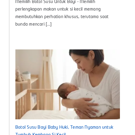
Memilih Botol Susu Untuk Bayi - Memilih
Botol
Susu
perlengkapan makan untuk si kecil memang
Untuk
membutuhkan perhatian khusus, terutama saat
Bayi
bunda mencari [...]
agar
Nyaman
dan
Aman
Digunakan
Setiap
Hari
Botol Susu Bayi Baby Huki, Teman Nyaman untuk