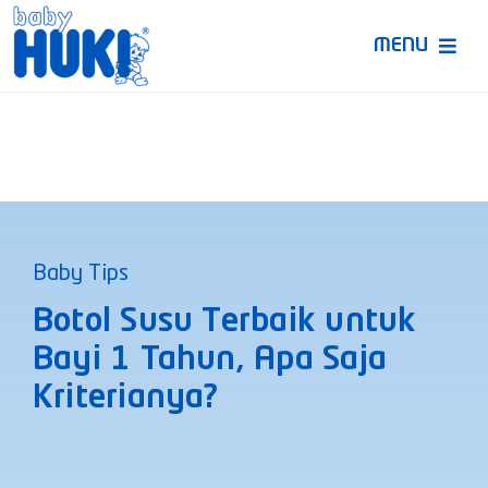
Skip
to
MENU
content
Produk Huki
Ruang Bunda Pintar
Bincang Ahli
Baby Tips
Video
Botol Susu Terbaik untuk
Bayi 1 Tahun, Apa Saja
Kriterianya?