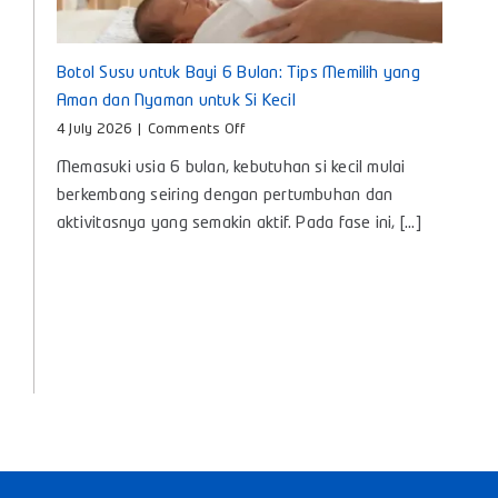
Botol Susu untuk Bayi 6 Bulan: Tips Memilih yang
Aman dan Nyaman untuk Si Kecil
on
4 July 2026
|
Comments Off
Botol
Memasuki usia 6 bulan, kebutuhan si kecil mulai
Susu
untuk
berkembang seiring dengan pertumbuhan dan
Bayi
aktivitasnya yang semakin aktif. Pada fase ini, [...]
6
Bulan:
Tips
Memilih
yang
Aman
dan
Nyaman
untuk
Si
Kecil