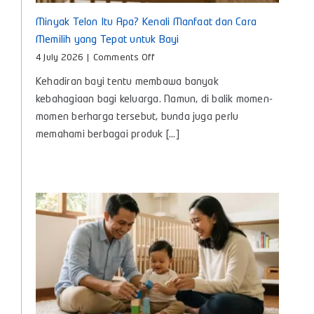
Minyak Telon Itu Apa? Kenali Manfaat dan Cara
Memilih yang Tepat untuk Bayi
on
4 July 2026
|
Comments Off
Minyak
Kehadiran bayi tentu membawa banyak
Telon
Itu
kebahagiaan bagi keluarga. Namun, di balik momen-
Apa?
momen berharga tersebut, bunda juga perlu
Kenali
memahami berbagai produk [...]
Manfaat
dan
Cara
Memilih
yang
Tepat
untuk
Bayi