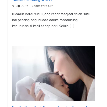
Tumbuh Kembang Si Kecil
on
5 July 2026
|
Comments Off
Botol
Memilih botol susu yang tepat menjadi salah satu
Susu
Bayi
hal penting bagi bunda dalam mendukung
Baby
kebutuhan si kecil setiap hari. Selain [...]
Huki,
Teman
Nyaman
untuk
Tumbuh
Kembang
Si
Kecil