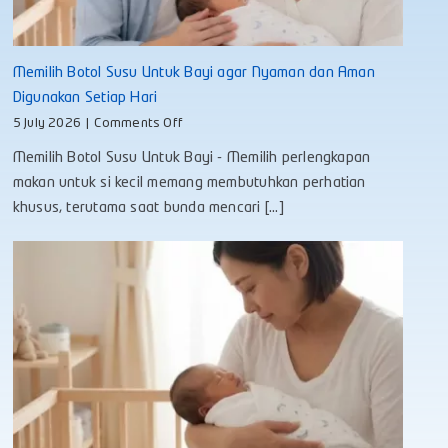
Memilih Botol Susu Untuk Bayi agar Nyaman dan Aman
Digunakan Setiap Hari
on
5 July 2026
|
Comments Off
Memilih
Memilih Botol Susu Untuk Bayi - Memilih perlengkapan
Botol
Susu
makan untuk si kecil memang membutuhkan perhatian
Untuk
khusus, terutama saat bunda mencari [...]
Bayi
agar
Nyaman
dan
Aman
Digunakan
Setiap
Hari