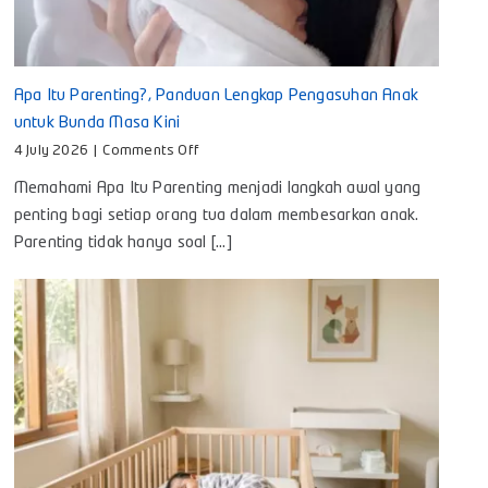
Apa Itu Parenting?, Panduan Lengkap Pengasuhan Anak
untuk Bunda Masa Kini
on
4 July 2026
|
Comments Off
Apa
Memahami Apa Itu Parenting menjadi langkah awal yang
Itu
Parenting?,
penting bagi setiap orang tua dalam membesarkan anak.
Panduan
Parenting tidak hanya soal [...]
Lengkap
Pengasuhan
Anak
untuk
Bunda
Masa
Kini