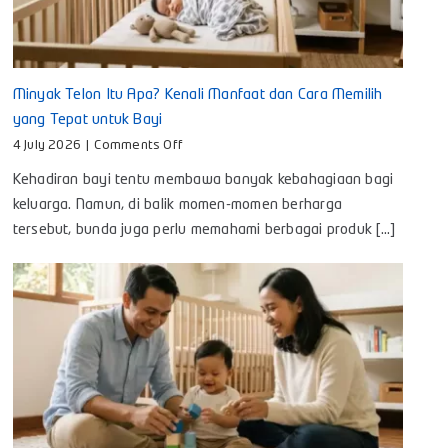
Minyak Telon Itu Apa? Kenali Manfaat dan Cara Memilih
yang Tepat untuk Bayi
on
4 July 2026
|
Comments Off
Minyak
Kehadiran bayi tentu membawa banyak kebahagiaan bagi
Telon
Itu
keluarga. Namun, di balik momen-momen berharga
Apa?
tersebut, bunda juga perlu memahami berbagai produk [...]
Kenali
Manfaat
dan
Cara
Memilih
yang
Tepat
untuk
Bayi