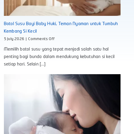
Botol Susu Bayi Baby Huki, Teman Nyaman untuk Tumbuh
Kembang Si Kecil
on
5 July 2026
|
Comments Off
Botol
Memilih botol susu yang tepat menjadi salah satu hal
Susu
Bayi
penting bagi bunda dalam mendukung kebutuhan si kecil
Baby
setiap hari. Selain [...]
Huki,
Teman
Nyaman
untuk
Tumbuh
Kembang
Si
Kecil