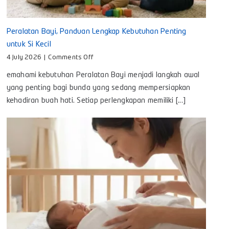
Peralatan Bayi, Panduan Lengkap Kebutuhan Penting
untuk Si Kecil
on
4 July 2026
|
Comments Off
Peralatan
emahami kebutuhan Peralatan Bayi menjadi langkah awal
Bayi,
Panduan
yang penting bagi bunda yang sedang mempersiapkan
Lengkap
kehadiran buah hati. Setiap perlengkapan memiliki [...]
Kebutuhan
Penting
untuk
Si
Kecil