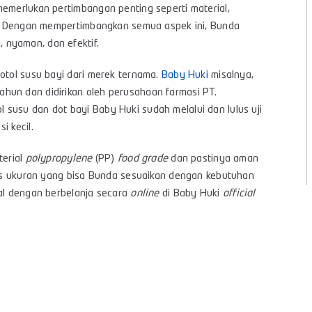
memerlukan pertimbangan penting seperti material,
an. Dengan mempertimbangkan semua aspek ini, Bunda
 nyaman, dan efektif.
botol susu bayi dari merek ternama.
Baby Huki
misalnya,
hun dan didirikan oleh perusahaan farmasi PT.
susu dan dot bayi Baby Huki sudah melalui dan lulus uji
i kecil.
terial
polypropylene
(PP)
food grade
dan pastinya aman
enis ukuran yang bisa Bunda sesuaikan dengan kebutuhan
ial dengan berbelanja secara
online
di Baby Huki
official
s