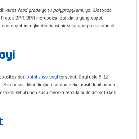
tik keras
food grade
yaitu
polypropylene
, ya. Waspadai
-A atau BPA. BPA merupakan zat kimia yang dapat
s dan dapat mengkontaminasi air susu yang tersimpan di
ayi
apasitas dari
botol susu bayi
tersebut. Bayi usia 6-12
ebih besar dibandingkan saat mereka masih lebih muda.
astikan kebutuhan susu mereka tercukupi dalam satu kali
t