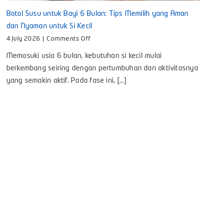
Botol Susu untuk Bayi 6 Bulan: Tips Memilih yang Aman
dan Nyaman untuk Si Kecil
on
4 July 2026
|
Comments Off
Botol
Memasuki usia 6 bulan, kebutuhan si kecil mulai
Susu
untuk
berkembang seiring dengan pertumbuhan dan aktivitasnya
Bayi
yang semakin aktif. Pada fase ini, [...]
6
Bulan:
Tips
Memilih
yang
Aman
dan
Nyaman
untuk
Si
Kecil