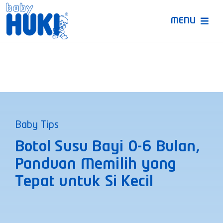
Skip
to
MENU
content
Produk Huki
Ruang Bunda Pintar
Bincang Ahli
Baby Tips
Video
Botol Susu Bayi 0-6 Bulan,
Panduan Memilih yang
Tepat untuk Si Kecil