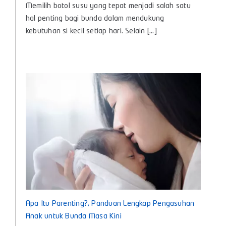
Memilih botol susu yang tepat menjadi salah satu
Susu
Bayi
hal penting bagi bunda dalam mendukung
Baby
kebutuhan si kecil setiap hari. Selain [...]
Huki,
Teman
Nyaman
untuk
Tumbuh
Kembang
Si
Kecil
Apa Itu Parenting?, Panduan Lengkap Pengasuhan
Anak untuk Bunda Masa Kini