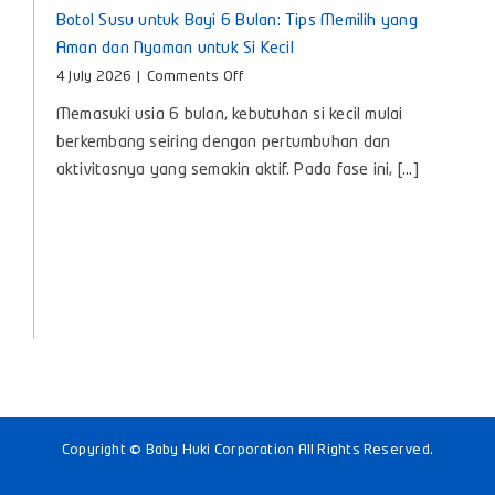
Botol Susu untuk Bayi 6 Bulan: Tips Memilih yang
Aman dan Nyaman untuk Si Kecil
on
4 July 2026
|
Comments Off
Botol
Memasuki usia 6 bulan, kebutuhan si kecil mulai
Susu
untuk
berkembang seiring dengan pertumbuhan dan
Bayi
aktivitasnya yang semakin aktif. Pada fase ini, [...]
6
Bulan:
Tips
Memilih
yang
Aman
dan
Nyaman
untuk
Si
Kecil
Copyright © Baby Huki Corporation All Rights Reserved.