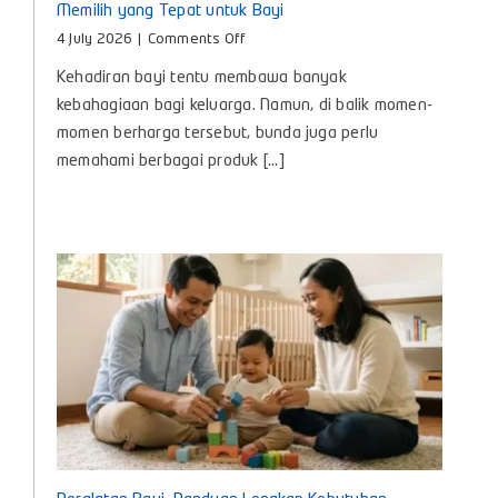
Memilih yang Tepat untuk Bayi
on
4 July 2026
|
Comments Off
Minyak
Kehadiran bayi tentu membawa banyak
Telon
Itu
kebahagiaan bagi keluarga. Namun, di balik momen-
Apa?
momen berharga tersebut, bunda juga perlu
Kenali
memahami berbagai produk [...]
Manfaat
dan
Cara
Memilih
yang
Tepat
untuk
Bayi