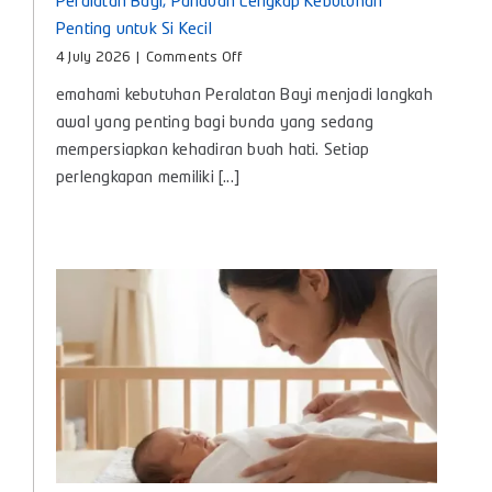
Peralatan Bayi, Panduan Lengkap Kebutuhan
Penting untuk Si Kecil
on
4 July 2026
|
Comments Off
Peralatan
emahami kebutuhan Peralatan Bayi menjadi langkah
Bayi,
Panduan
awal yang penting bagi bunda yang sedang
Lengkap
mempersiapkan kehadiran buah hati. Setiap
Kebutuhan
perlengkapan memiliki [...]
Penting
untuk
Si
Kecil