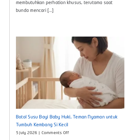
membutuhkan perhatian khusus, terutama saat
Bayi
bunda mencari [...]
agar
Nyaman
dan
Aman
Digunakan
Setiap
Hari
Botol Susu Bayi Baby Huki, Teman Nyaman untuk
Tumbuh Kembang Si Kecil
on
5 July 2026
|
Comments Off
Botol