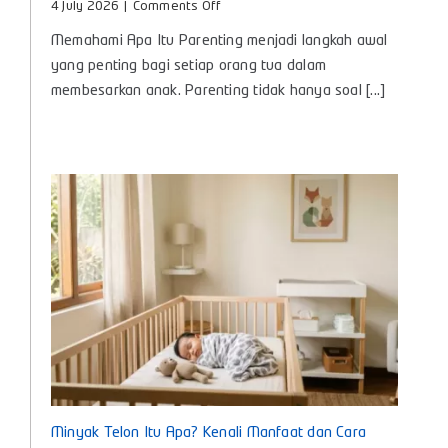
on
4 July 2026
|
Comments Off
Apa
Memahami Apa Itu Parenting menjadi langkah awal
Itu
Parenting?,
yang penting bagi setiap orang tua dalam
Panduan
membesarkan anak. Parenting tidak hanya soal [...]
Lengkap
Pengasuhan
Anak
untuk
Bunda
Masa
Kini
Minyak Telon Itu Apa? Kenali Manfaat dan Cara