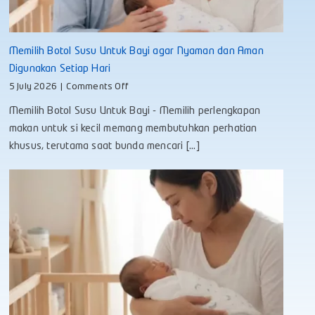
Memilih Botol Susu Untuk Bayi agar Nyaman dan Aman
Digunakan Setiap Hari
on
5 July 2026
|
Comments Off
Memilih
Memilih Botol Susu Untuk Bayi - Memilih perlengkapan
Botol
Susu
makan untuk si kecil memang membutuhkan perhatian
Untuk
khusus, terutama saat bunda mencari [...]
Bayi
agar
Nyaman
dan
Aman
Digunakan
Setiap
Hari