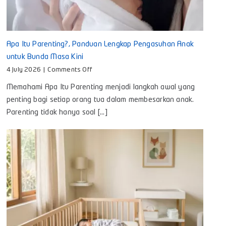
Apa Itu Parenting?, Panduan Lengkap Pengasuhan Anak
untuk Bunda Masa Kini
on
4 July 2026
|
Comments Off
Apa
Memahami Apa Itu Parenting menjadi langkah awal yang
Itu
Parenting?,
penting bagi setiap orang tua dalam membesarkan anak.
Panduan
Parenting tidak hanya soal [...]
Lengkap
Pengasuhan
Anak
untuk
Bunda
Masa
Kini