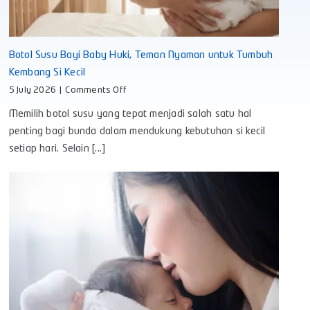
Botol Susu Bayi Baby Huki, Teman Nyaman untuk Tumbuh
Kembang Si Kecil
on
5 July 2026
|
Comments Off
Botol
Memilih botol susu yang tepat menjadi salah satu hal
Susu
Bayi
penting bagi bunda dalam mendukung kebutuhan si kecil
Baby
setiap hari. Selain [...]
Huki,
Teman
Nyaman
untuk
Tumbuh
Kembang
Si
Kecil