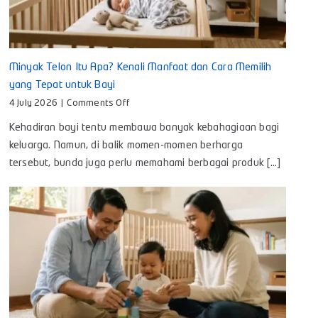
Minyak Telon Itu Apa? Kenali Manfaat dan Cara Memilih
yang Tepat untuk Bayi
on
4 July 2026
|
Comments Off
Minyak
Kehadiran bayi tentu membawa banyak kebahagiaan bagi
Telon
Itu
keluarga. Namun, di balik momen-momen berharga
Apa?
tersebut, bunda juga perlu memahami berbagai produk [...]
Kenali
Manfaat
dan
Cara
Memilih
yang
Tepat
untuk
Bayi