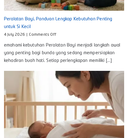
Peralatan Bayi, Panduan Lengkap Kebutuhan Penting
untuk Si Kecil
on
4 July 2026
|
Comments Off
Peralatan
emahami kebutuhan Peralatan Bayi menjadi langkah awal
Bayi,
Panduan
yang penting bagi bunda yang sedang mempersiapkan
Lengkap
kehadiran buah hati. Setiap perlengkapan memiliki [...]
Kebutuhan
Penting
untuk
Si
Kecil