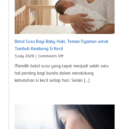
Botol Susu Bayi Baby Huki, Teman Nyaman untuk
Tumbuh Kembang Si Kecil
on
5 July 2026
|
Comments Off
Botol
Memilih botol susu yang tepat menjadi salah satu
Susu
Bayi
hal penting bagi bunda dalam mendukung
Baby
kebutuhan si kecil setiap hari. Selain [...]
Huki,
Teman
Nyaman
untuk
Tumbuh
Kembang
Si
Kecil