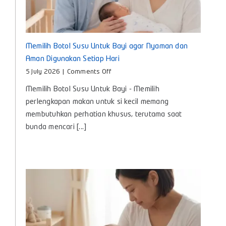
Memilih Botol Susu Untuk Bayi agar Nyaman dan
Aman Digunakan Setiap Hari
on
5 July 2026
|
Comments Off
Memilih
Memilih Botol Susu Untuk Bayi - Memilih
Botol
Susu
perlengkapan makan untuk si kecil memang
Untuk
membutuhkan perhatian khusus, terutama saat
Bayi
bunda mencari [...]
agar
Nyaman
dan
Aman
Digunakan
Setiap
Hari