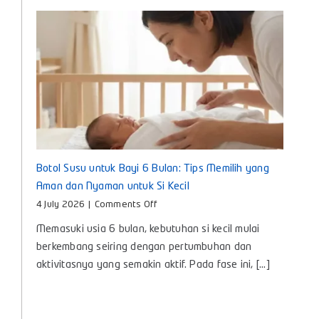
Botol Susu untuk Bayi 6 Bulan: Tips Memilih yang
Aman dan Nyaman untuk Si Kecil
on
4 July 2026
|
Comments Off
Botol
Memasuki usia 6 bulan, kebutuhan si kecil mulai
Susu
untuk
berkembang seiring dengan pertumbuhan dan
Bayi
aktivitasnya yang semakin aktif. Pada fase ini, [...]
6
Bulan:
Tips
Memilih