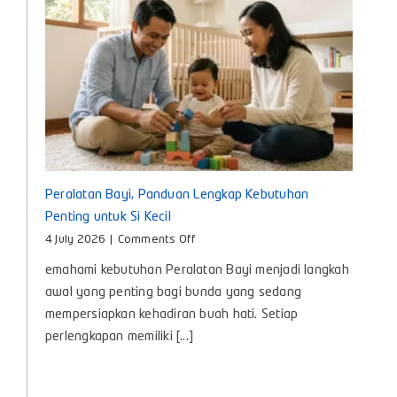
Tepat
untuk
Bayi
Peralatan Bayi, Panduan Lengkap Kebutuhan
Penting untuk Si Kecil
on
4 July 2026
|
Comments Off
Peralatan
emahami kebutuhan Peralatan Bayi menjadi langkah
Bayi,
Panduan
awal yang penting bagi bunda yang sedang
Lengkap
mempersiapkan kehadiran buah hati. Setiap
Kebutuhan
perlengkapan memiliki [...]
Penting
untuk
Si
Kecil