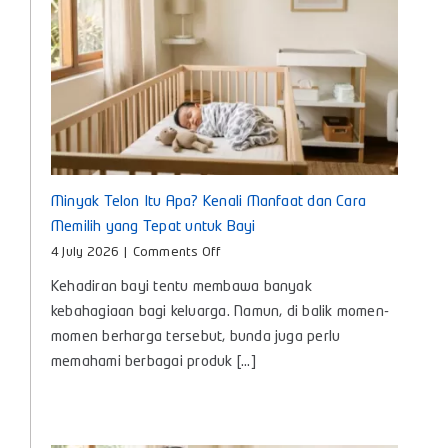
Minyak Telon Itu Apa? Kenali Manfaat dan Cara
Memilih yang Tepat untuk Bayi
on
4 July 2026
|
Comments Off
Minyak
Kehadiran bayi tentu membawa banyak
Telon
Itu
kebahagiaan bagi keluarga. Namun, di balik momen-
Apa?
momen berharga tersebut, bunda juga perlu
Kenali
memahami berbagai produk [...]
Manfaat
dan
Cara
Memilih
yang