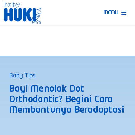
Skip
to
MENU
content
Produk Huki
Ruang Bunda Pintar
Bincang Ahli
Baby Tips
Video
Bayi Menolak Dot
Orthodontic? Begini Cara
Membantunya Beradaptasi