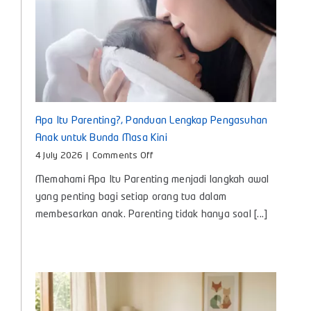
Apa Itu Parenting?, Panduan Lengkap Pengasuhan
Anak untuk Bunda Masa Kini
on
4 July 2026
|
Comments Off
Apa
Memahami Apa Itu Parenting menjadi langkah awal
Itu
Parenting?,
yang penting bagi setiap orang tua dalam
Panduan
membesarkan anak. Parenting tidak hanya soal [...]
Lengkap
Pengasuhan
Anak
untuk
Bunda
Masa
Kini