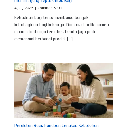
Memilih yang Tepat untuk Bayi
on
4 July 2026
|
Comments Off
Minyak
Kehadiran bayi tentu membawa banyak
Telon
Itu
kebahagiaan bagi keluarga. Namun, di balik momen-
Apa?
momen berharga tersebut, bunda juga perlu
Kenali
memahami berbagai produk [...]
Manfaat
dan
Cara
Memilih
yang
Tepat
untuk
Bayi
Peralatan Bayi, Panduan Lengkap Kebutuhan