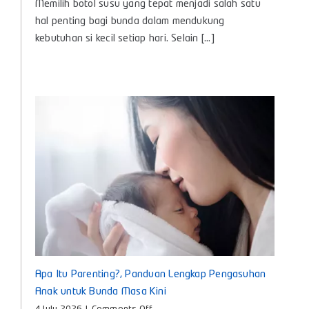
Memilih botol susu yang tepat menjadi salah satu
Susu
Bayi
hal penting bagi bunda dalam mendukung
Baby
kebutuhan si kecil setiap hari. Selain [...]
Huki,
Teman
Nyaman
untuk
Tumbuh
Kembang
Si
Kecil
Apa Itu Parenting?, Panduan Lengkap Pengasuhan
Anak untuk Bunda Masa Kini
on