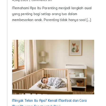
4 July 2026
|
Comments Off
Apa
Memahami Apa Itu Parenting menjadi langkah awal
Itu
Parenting?,
yang penting bagi setiap orang tua dalam
Panduan
membesarkan anak. Parenting tidak hanya soal [...]
Lengkap
Pengasuhan
Anak
untuk
Bunda
Masa
Kini
Minyak Telon Itu Apa? Kenali Manfaat dan Cara