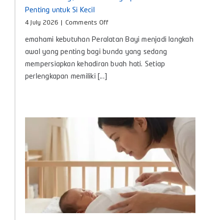
Penting untuk Si Kecil
on
4 July 2026
|
Comments Off
Peralatan
emahami kebutuhan Peralatan Bayi menjadi langkah
Bayi,
Panduan
awal yang penting bagi bunda yang sedang
Lengkap
mempersiapkan kehadiran buah hati. Setiap
Kebutuhan
perlengkapan memiliki [...]
Penting
untuk
Si
Kecil