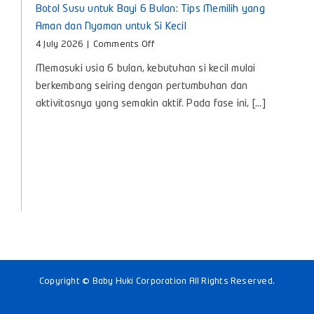
Botol Susu untuk Bayi 6 Bulan: Tips Memilih yang
Aman dan Nyaman untuk Si Kecil
on
4 July 2026
|
Comments Off
Botol
Memasuki usia 6 bulan, kebutuhan si kecil mulai
Susu
untuk
berkembang seiring dengan pertumbuhan dan
Bayi
aktivitasnya yang semakin aktif. Pada fase ini, [...]
6
Bulan:
Tips
Memilih
yang
Aman
dan
Nyaman
untuk
Si
Kecil
Copyright © Baby Huki Corporation All Rights Reserved.