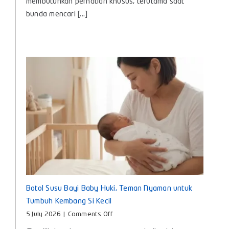
membutuhkan perhatian khusus, terutama saat
Bayi
bunda mencari [...]
agar
Nyaman
dan
Aman
Digunakan
Setiap
Hari
Botol Susu Bayi Baby Huki, Teman Nyaman untuk
Tumbuh Kembang Si Kecil
on
5 July 2026
|
Comments Off
Botol