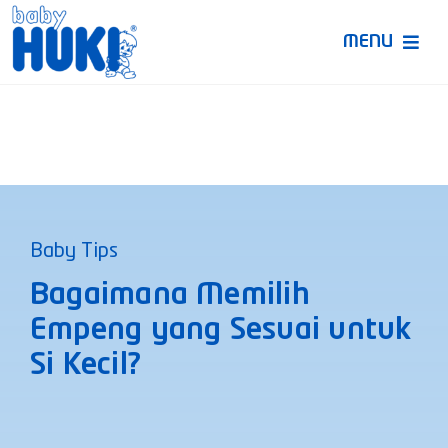
Skip
to
MENU
content
Produk Huki
Ruang Bunda Pintar
Bincang Ahli
Baby Tips
Video
Bagaimana Memilih
Empeng yang Sesuai untuk
Si Kecil?