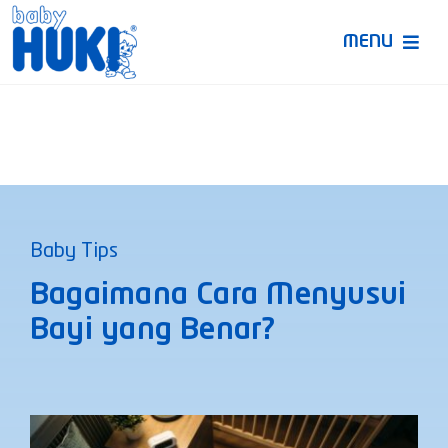
Skip
to
MENU
content
Produk Huki
Ruang Bunda Pintar
Bincang Ahli
Baby Tips
Video
Bagaimana Cara Menyusui
Bayi yang Benar?