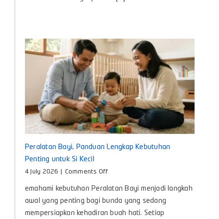
dan
Cara
Memilih
yang
Tepat
untuk
Bayi
Peralatan Bayi, Panduan Lengkap Kebutuhan
Penting untuk Si Kecil
on
4 July 2026
|
Comments Off
Peralatan
emahami kebutuhan Peralatan Bayi menjadi langkah
Bayi,
Panduan
awal yang penting bagi bunda yang sedang
Lengkap
mempersiapkan kehadiran buah hati. Setiap
Kebutuhan