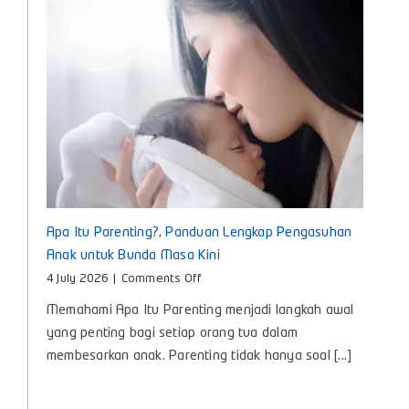
Kembang
Si
Kecil
Apa Itu Parenting?, Panduan Lengkap Pengasuhan
Anak untuk Bunda Masa Kini
on
4 July 2026
|
Comments Off
Apa
Memahami Apa Itu Parenting menjadi langkah awal
Itu
Parenting?,
yang penting bagi setiap orang tua dalam
Panduan
membesarkan anak. Parenting tidak hanya soal [...]
Lengkap
Pengasuhan
Anak