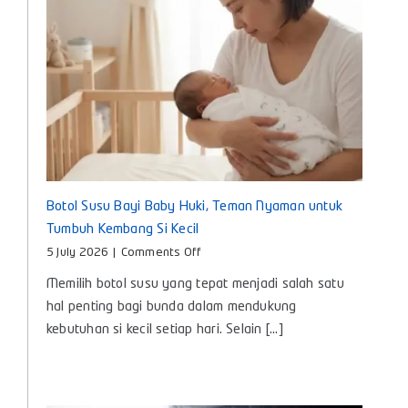
Hari
Botol Susu Bayi Baby Huki, Teman Nyaman untuk
Tumbuh Kembang Si Kecil
on
5 July 2026
|
Comments Off
Botol
Memilih botol susu yang tepat menjadi salah satu
Susu
Bayi
hal penting bagi bunda dalam mendukung
Baby
kebutuhan si kecil setiap hari. Selain [...]
Huki,
Teman
Nyaman
untuk
Tumbuh