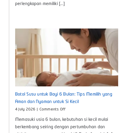
perlengkapan memiliki [...]
Penting
untuk
Si
Kecil
Botol Susu untuk Bayi 6 Bulan: Tips Memilih yang
Aman dan Nyaman untuk Si Kecil
on
4 July 2026
|
Comments Off
Botol
Memasuki usia 6 bulan, kebutuhan si kecil mulai
Susu
untuk
berkembang seiring dengan pertumbuhan dan
Bayi