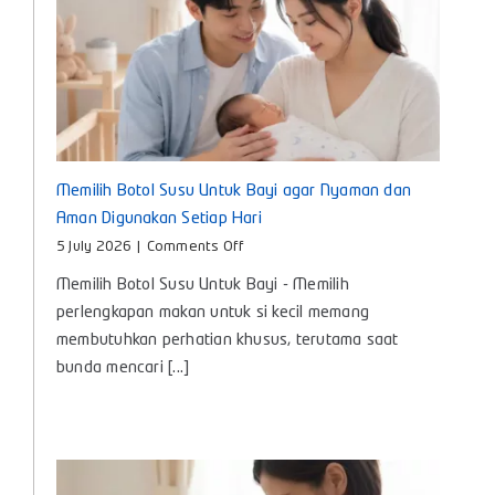
Memilih Botol Susu Untuk Bayi agar Nyaman dan
Aman Digunakan Setiap Hari
on
5 July 2026
|
Comments Off
Memilih
Memilih Botol Susu Untuk Bayi - Memilih
Botol
Susu
perlengkapan makan untuk si kecil memang
Untuk
membutuhkan perhatian khusus, terutama saat
Bayi
bunda mencari [...]
agar
Nyaman
dan
Aman
Digunakan
Setiap