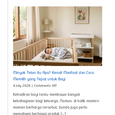
untuk
Bunda
Masa
Kini
Minyak Telon Itu Apa? Kenali Manfaat dan Cara
Memilih yang Tepat untuk Bayi
on
4 July 2026
|
Comments Off
Minyak
Kehadiran bayi tentu membawa banyak
Telon
Itu
kebahagiaan bagi keluarga. Namun, di balik momen-
Apa?
momen berharga tersebut, bunda juga perlu
Kenali
memahami berbagai produk [...]
Manfaat