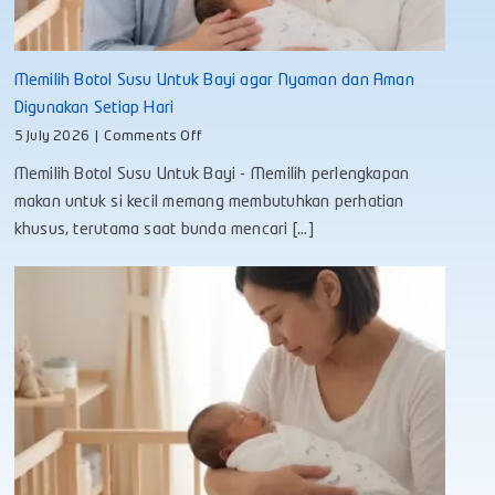
Memilih Botol Susu Untuk Bayi agar Nyaman dan Aman
Digunakan Setiap Hari
on
5 July 2026
|
Comments Off
Memilih
Memilih Botol Susu Untuk Bayi - Memilih perlengkapan
Botol
Susu
makan untuk si kecil memang membutuhkan perhatian
Untuk
khusus, terutama saat bunda mencari [...]
Bayi
agar
Nyaman
dan
Aman
Digunakan
Setiap
Hari