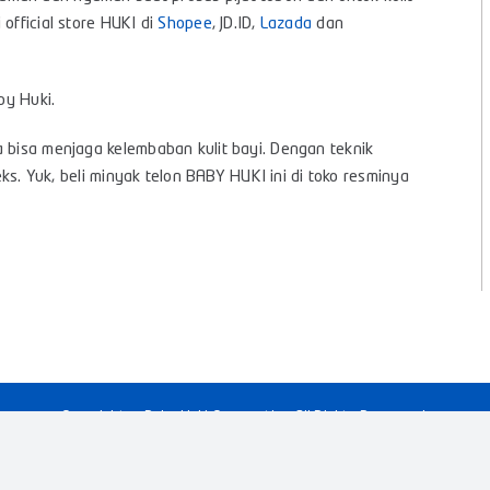
official store HUKI di
Shopee
, JD.ID,
Lazada
dan
by Huki.
a bisa menjaga kelembaban kulit bayi. Dengan teknik
leks. Yuk, beli minyak telon BABY HUKI ini di toko resminya
s
Copyright © Baby Huki Corporation All Rights Reserved.
Facebook
Instagram
YouTube