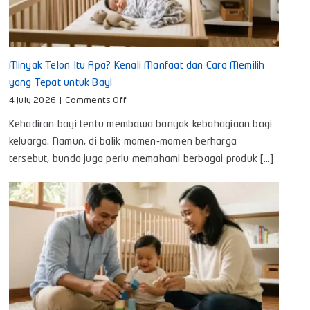
Minyak Telon Itu Apa? Kenali Manfaat dan Cara Memilih
yang Tepat untuk Bayi
on
4 July 2026
|
Comments Off
Minyak
Kehadiran bayi tentu membawa banyak kebahagiaan bagi
Telon
Itu
keluarga. Namun, di balik momen-momen berharga
Apa?
tersebut, bunda juga perlu memahami berbagai produk [...]
Kenali
Manfaat
dan
Cara
Memilih
yang
Tepat
untuk
Bayi