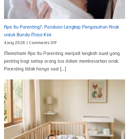
Apa Itu Parenting?, Panduan Lengkap Pengasuhan Anak
untuk Bunda Masa Kini
on
4 July 2026
|
Comments Off
Apa
Memahami Apa Itu Parenting menjadi langkah awal yang
Itu
Parenting?,
penting bagi setiap orang tua dalam membesarkan anak.
Panduan
Parenting tidak hanya soal [...]
Lengkap
Pengasuhan
Anak
untuk
Bunda
Masa
Kini