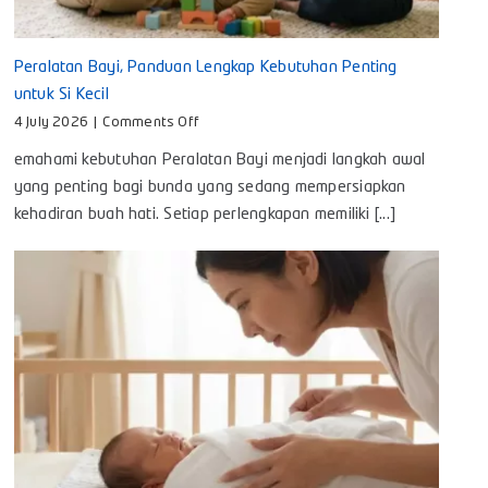
Peralatan Bayi, Panduan Lengkap Kebutuhan Penting
untuk Si Kecil
on
4 July 2026
|
Comments Off
Peralatan
emahami kebutuhan Peralatan Bayi menjadi langkah awal
Bayi,
Panduan
yang penting bagi bunda yang sedang mempersiapkan
Lengkap
kehadiran buah hati. Setiap perlengkapan memiliki [...]
Kebutuhan
Penting
untuk
Si
Kecil