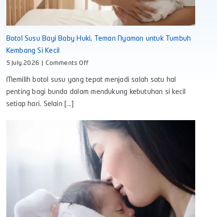
Botol Susu Bayi Baby Huki, Teman Nyaman untuk Tumbuh
Kembang Si Kecil
on
5 July 2026
|
Comments Off
Botol
Memilih botol susu yang tepat menjadi salah satu hal
Susu
Bayi
penting bagi bunda dalam mendukung kebutuhan si kecil
Baby
setiap hari. Selain [...]
Huki,
Teman
Nyaman
untuk
Tumbuh
Kembang
Si
Kecil