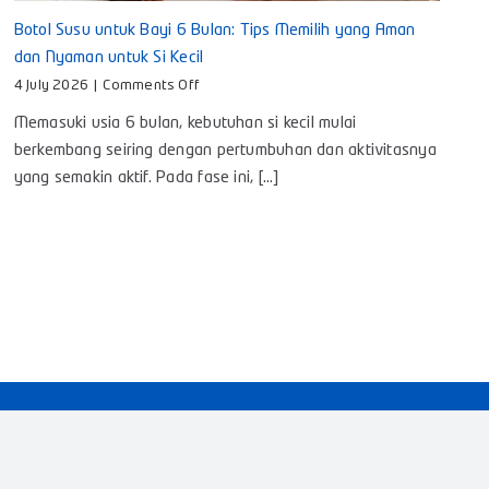
Botol Susu untuk Bayi 6 Bulan: Tips Memilih yang Aman
dan Nyaman untuk Si Kecil
on
4 July 2026
|
Comments Off
Botol
Memasuki usia 6 bulan, kebutuhan si kecil mulai
Susu
untuk
berkembang seiring dengan pertumbuhan dan aktivitasnya
Bayi
yang semakin aktif. Pada fase ini, [...]
6
Bulan:
Tips
Memilih
yang
Aman
dan
Nyaman
untuk
Si
Kecil