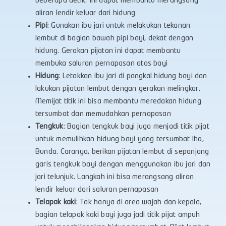
beberapa detik. Ini dapat membantu merangsang
aliran lendir keluar dari hidung
Pipi
: Gunakan ibu jari untuk melakukan tekanan
lembut di bagian bawah pipi bayi, dekat dengan
hidung. Gerakan pijatan ini dapat membantu
membuka saluran pernapasan atas bayi
Hidung
: Letakkan ibu jari di pangkal hidung bayi dan
lakukan pijatan lembut dengan gerakan melingkar.
Memijat titik ini bisa membantu meredakan hidung
tersumbat dan memudahkan pernapasan
Tengkuk
: Bagian tengkuk bayi juga menjadi titik pijat
untuk memulihkan hidung bayi yang tersumbat lho,
Bunda. Caranya, berikan pijatan lembut di sepanjang
garis tengkuk bayi dengan menggunakan ibu jari dan
jari telunjuk. Langkah ini bisa merangsang aliran
lendir keluar dari saluran pernapasan
Telapak kaki
: Tak hanya di area wajah dan kepala,
bagian telapak kaki bayi juga jadi titik pijat ampuh