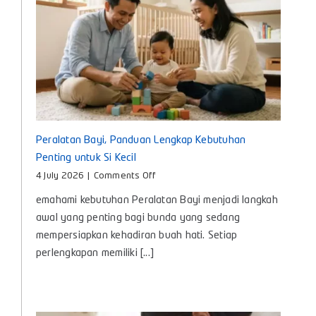
untuk
Bayi
Peralatan Bayi, Panduan Lengkap Kebutuhan
Penting untuk Si Kecil
on
4 July 2026
|
Comments Off
Peralatan
emahami kebutuhan Peralatan Bayi menjadi langkah
Bayi,
Panduan
awal yang penting bagi bunda yang sedang
Lengkap
mempersiapkan kehadiran buah hati. Setiap
Kebutuhan
perlengkapan memiliki [...]
Penting
untuk
Si
Kecil