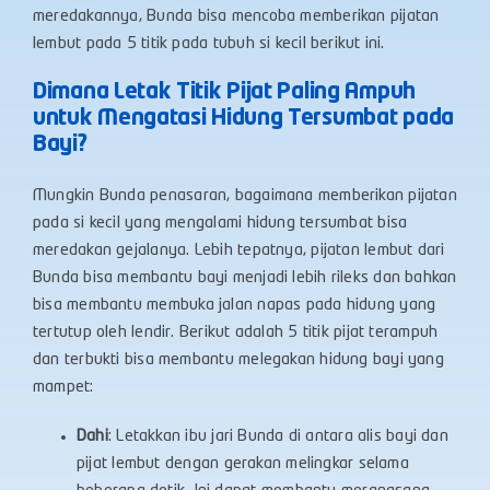
meredakannya, Bunda bisa mencoba memberikan pijatan
lembut pada 5 titik pada tubuh si kecil berikut ini.
Dimana Letak Titik Pijat Paling Ampuh
untuk Mengatasi Hidung Tersumbat pada
Bayi?
Mungkin Bunda penasaran, bagaimana memberikan pijatan
pada si kecil yang mengalami hidung tersumbat bisa
meredakan gejalanya. Lebih tepatnya, pijatan lembut dari
Bunda bisa membantu bayi menjadi lebih rileks dan bahkan
bisa membantu membuka jalan napas pada hidung yang
tertutup oleh lendir. Berikut adalah 5 titik pijat terampuh
dan terbukti bisa membantu melegakan hidung bayi yang
mampet:
Dahi
: Letakkan ibu jari Bunda di antara alis bayi dan
pijat lembut dengan gerakan melingkar selama